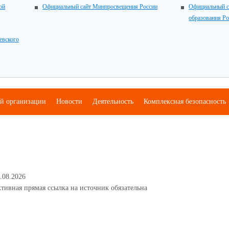
ой
Официальный сайт Минпросвещения России
Официальный с
образования Р
евского
ой организации
Новости
Деятельность
Комплексная безопасность
.08.2026
тивная прямая ссылка на источник обязательна