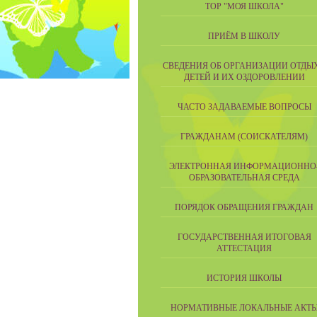
ТОР "МОЯ ШКОЛА"
ПРИЁМ В ШКОЛУ
СВЕДЕНИЯ ОБ ОРГАНИЗАЦИИ ОТДЫ
ДЕТЕЙ И ИХ ОЗДОРОВЛЕНИИ
ЧАСТО ЗАДАВАЕМЫЕ ВОПРОСЫ
ГРАЖДАНАМ (СОИСКАТЕЛЯМ)
ЭЛЕКТРОННАЯ ИНФОРМАЦИОННО
ОБРАЗОВАТЕЛЬНАЯ СРЕДА
ПОРЯДОК ОБРАЩЕНИЯ ГРАЖДАН
ГОСУДАРСТВЕННАЯ ИТОГОВАЯ
АТТЕСТАЦИЯ
ИСТОРИЯ ШКОЛЫ
НОРМАТИВНЫЕ ЛОКАЛЬНЫЕ АКТ