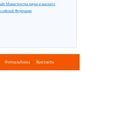
айт Министерства науки и высшего
оссийской Федерации
Фотоальбомы
Контакты