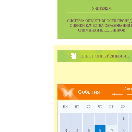
УЧИТЕЛЯМ
CИСТЕМА ОБЪЕКТИВНОСТИ ПРОЦЕД
ОЦЕНКИ КАЧЕСТВА ОБРАЗОВАНИЯ 
ОЛИМПИАД ШКОЛЬНИКОВ
ЭЛЕКТРОННЫЙ ДНЕВНИК
Авг
События
пн
вт
ср
чт
пт
сб
1
3
4
5
6
7
8