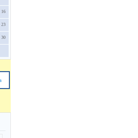
16
23
30
а