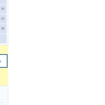
16
23
30
а