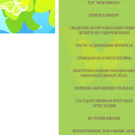
ТОР "МОЯ ШКОЛА"
ПРИЁМ В ШКОЛУ
СВЕДЕНИЯ ОБ ОРГАНИЗАЦИИ ОТДЫ
ДЕТЕЙ И ИХ ОЗДОРОВЛЕНИИ
ЧАСТО ЗАДАВАЕМЫЕ ВОПРОСЫ
ГРАЖДАНАМ (СОИСКАТЕЛЯМ)
ЭЛЕКТРОННАЯ ИНФОРМАЦИОННО
ОБРАЗОВАТЕЛЬНАЯ СРЕДА
ПОРЯДОК ОБРАЩЕНИЯ ГРАЖДАН
ГОСУДАРСТВЕННАЯ ИТОГОВАЯ
АТТЕСТАЦИЯ
ИСТОРИЯ ШКОЛЫ
НОРМАТИВНЫЕ ЛОКАЛЬНЫЕ АКТ