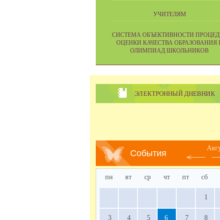
УЧИТЕЛЯМ
CИСТЕМА ОБЪЕКТИВНОСТИ ПРОЦЕД
ОЦЕНКИ КАЧЕСТВА ОБРАЗОВАНИЯ 
ОЛИМПИАД ШКОЛЬНИКОВ
ЭЛЕКТРОННЫЙ ДНЕВНИК
Авг
События
пн
вт
ср
чт
пт
сб
1
3
4
5
6
7
8