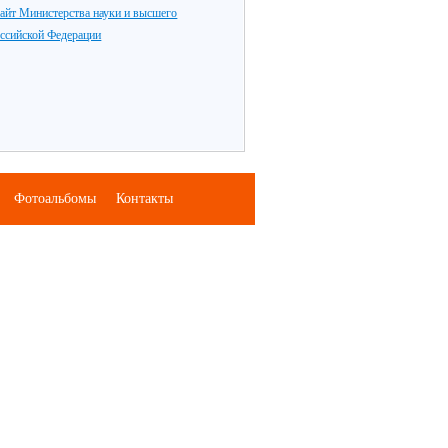
айт Министерства науки и высшего
оссийской Федерации
Фотоальбомы
Контакты