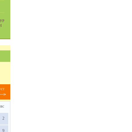
УР
И
уст
вс
2
9