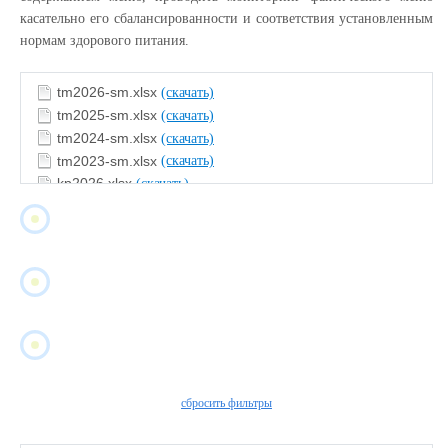
касательно его сбалансированности и соответствия установленным
нормам здорового питания.
tm2026-sm.xlsx
(скачать)
tm2025-sm.xlsx
(скачать)
tm2024-sm.xlsx
(скачать)
tm2023-sm.xlsx
(скачать)
kp2026.xlsx
(скачать)
kp2025.xlsx
(скачать)
kp2024.xlsx
(скачать)
kp2023.xlsx
(скачать)
findex.xlsx
(скачать)
сбросить фильтры