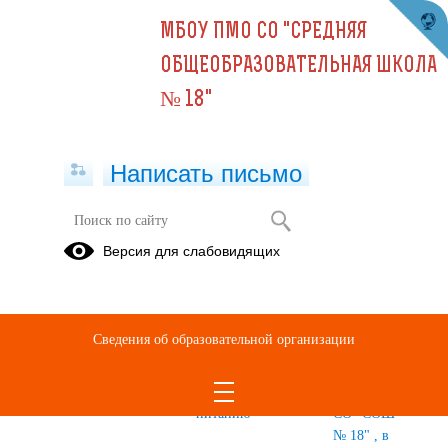
МБОУ ПМО СО "СРЕДНЯЯ
ОБЩЕОБРАЗОВАТЕЛЬНАЯ ШКОЛА
№ 18"
Написать письмо
Версия для слабовидящих
Питание
Мониторинг
Видеоролики
Организация
горячего
работ
и условия
Сведения об образовательной организации
питания
участников
питания
обучающихся
конкурса по
обучающихся
правильному
МБОУ ПМО
питанию
СО "СОШ
№ 18" , в