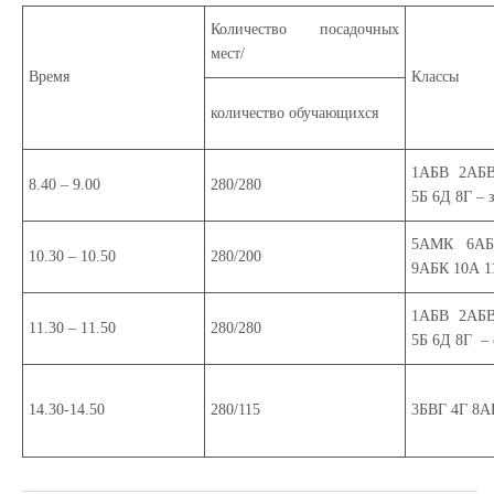
Количество посадочных
мест/
Время
Классы
количество обучающихся
1АБВ 2АБ
8.40 – 9.00
280/280
5Б 6Д 8Г – 
5АМК 6А
10.30 – 10.50
280/200
9АБК 10А 1
1АБВ 2АБ
11.30 – 11.50
280/280
5Б 6Д 8Г – 
14.30-14.50
280/115
3БВГ 4Г 8А