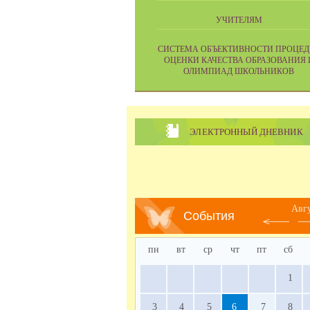
УЧИТЕЛЯМ
CИСТЕМА ОБЪЕКТИВНОСТИ ПРОЦЕД
ОЦЕНКИ КАЧЕСТВА ОБРАЗОВАНИЯ 
ОЛИМПИАД ШКОЛЬНИКОВ
ЭЛЕКТРОННЫЙ ДНЕВНИК
Авг
События
пн
вт
ср
чт
пт
сб
1
3
4
5
6
7
8