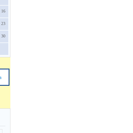
16
23
30
а