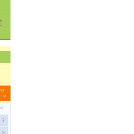
УР
И
уст
вс
2
9