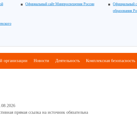
ой
Официальный сайт Минпросвещения России
Официальный с
образования Р
евского
ой организации
Новости
Деятельность
Комплексная безопасность
.08.2026
тивная прямая ссылка на источник обязательна