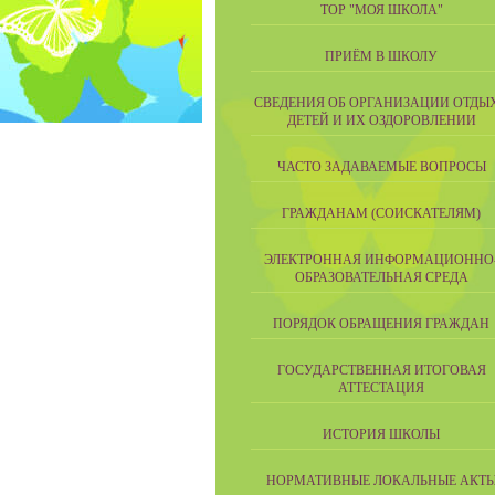
ТОР "МОЯ ШКОЛА"
ПРИЁМ В ШКОЛУ
СВЕДЕНИЯ ОБ ОРГАНИЗАЦИИ ОТДЫ
ДЕТЕЙ И ИХ ОЗДОРОВЛЕНИИ
ЧАСТО ЗАДАВАЕМЫЕ ВОПРОСЫ
ГРАЖДАНАМ (СОИСКАТЕЛЯМ)
ЭЛЕКТРОННАЯ ИНФОРМАЦИОННО
ОБРАЗОВАТЕЛЬНАЯ СРЕДА
ПОРЯДОК ОБРАЩЕНИЯ ГРАЖДАН
ГОСУДАРСТВЕННАЯ ИТОГОВАЯ
АТТЕСТАЦИЯ
ИСТОРИЯ ШКОЛЫ
НОРМАТИВНЫЕ ЛОКАЛЬНЫЕ АКТ