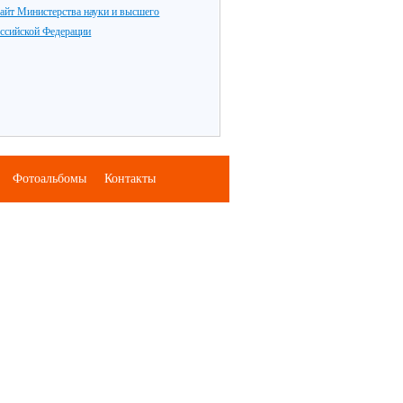
айт Министерства науки и высшего
оссийской Федерации
Фотоальбомы
Контакты