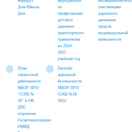
маршрут
мероприятий
несовершеннолет
Дом-Школа-
по
участниками
Дом
профилактике
дорожного
детского
движения
дорожно-
средств
транспортного
индивидуальной
травматизма
мобильности
на 2024-
2025
учебный год
План
Паспорт
совместной
дорожной
деятельности
безопасности
МБОУ ПГО
МБОУ ПГО
"СОШ №
СОШ №18
18" и ОВ
2024
ДПС
отделения
Госавтоинспекции
ОМВД