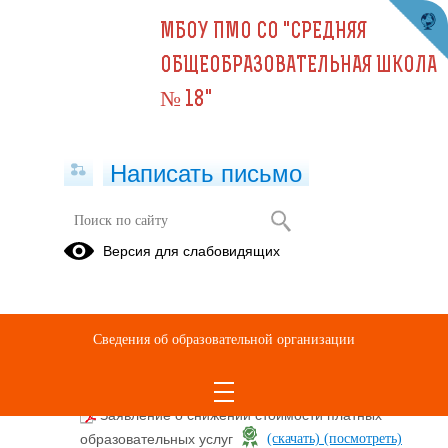
МБОУ ПМО СО "СРЕДНЯЯ
ОБЩЕОБРАЗОВАТЕЛЬНАЯ ШКОЛА
№ 18"
Написать письмо
Версия для слабовидящих
Платные образовательные услуги
Информация о платных образовательных услугах
Сведения об образовательной организации
Документ о порядке оказания платных
образовательных услуг
Заявление о снижении стоимости платных
образовательных услуг
(скачать)
(посмотреть)