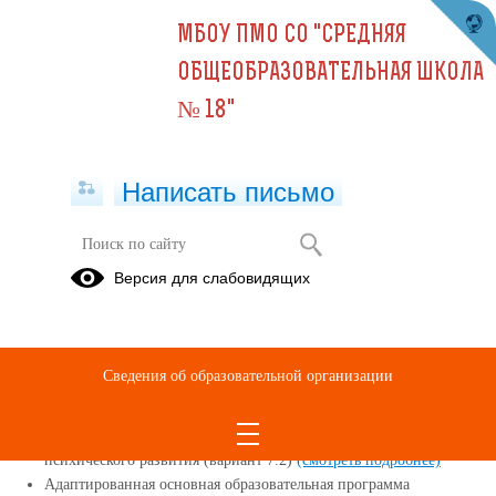
МБОУ ПМО СО "СРЕДНЯЯ
ОБЩЕОБРАЗОВАТЕЛЬНАЯ ШКОЛА
№ 18"
Написать письмо
Версия для слабовидящих
Реализуемые образовательные
программы
Основная образовательная программа начального общего
Сведения об образовательной организации
образования
(смотреть подробнее)
Адаптированная основная образовательная программа
начального общего образования обучающихся с задержкой
психического развития (вариант 7.2)
(смотреть подробнее)
Адаптированная основная образовательная программа