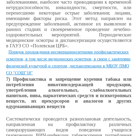
заболеваниями, наиболее часто приводящими к временной
нетрудоспособности, инвалидности, смертности, или
перенесшими некоторые острые заболевания; лицами,
имеющими факторы риска. Этот метод направлен на
предупреждение заболеваний, активное их выявление в
ранних стадиях и своевременное проведение лечебно-
оздоровительных мероприятий. Периодические
медицинские осмотры и диспансеризация осуществляются
в ГАУЗ СО «Полевская ЦРБ».
Порядок прохождения несовершеннолетними профилактических
осмотров, в том числе медицинских осмотров, в связи с занятиями
физической культурой и спортом, диспансеризации в МБОУ ПМО
СО "СОШ"18"
7) Профилактика и запрещение курения табака или
потребления никотинсодержащей продукции,
употребления алкогольных, слабоалкогольных
напитков, пива, наркотических средств и психотропных
веществ, их прекурсоров и аналогов и других
одурманивающих веществ
Систематически проводится разноплановая деятельность,
направленная на профилактику различных
саморазрушающих видов поведения учащихся
(наркомании, ВИЧ-инфекции, табакокурения, потребления