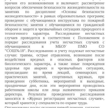
причин его возникновения и включают: рассмотрение
вопросов обеспечения безопасности жизнедеятельности на
занятиях по дисциплине «Основы безопасности
жизнедеятельности» в рамках образовательных программ;
проведение с обучающимися инструктажа по пожарной
безопасности; занятия с обучающимися по гражданской
обороне и защите в чрезвычайных ситуациях природного и
техногенного характера. Расследование несчастных
случаев проводится в соответствии с Положением о
порядке расследования учета несчастных случаев с
обучающимися в МБОУ ПМО СО
"СОШ№18".
Расследованию и учету подлежат несчастные
случаи: травмы, острые отравления, возникшие после
воздействия вредных и опасных факторов или
биологического характера, а также иные повреждения
здоровья при авариях и чрезвычайных ситуациях,
происшедшие во время лекций, семинарских и
практических занятий, спортивных кружках, при
проведении субботника, мероприятий в выходные,
праздничные дни, если эти мероприятия проводились
работником школы или лица назначенного приказом
директора. Результаты проведенного расследования
заносятся в «Журнал регистрации несчастных случаев»,
который хранится у специалиста по охране труда.
Организованы посты оказания первой помощи, согласно