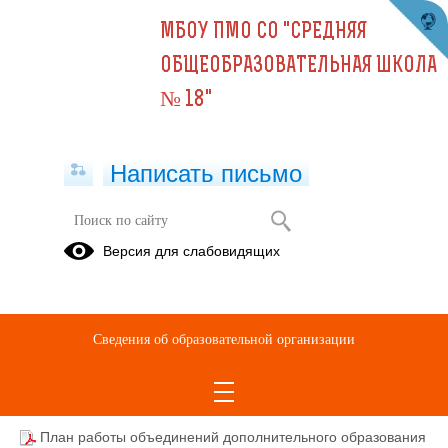
МБОУ ПМО СО "СРЕДНЯЯ
ОБЩЕОБРАЗОВАТЕЛЬНАЯ ШКОЛА
№ 18"
Написать письмо
Версия для слабовидящих
Дополнительные образовательные
(общеразвивающие) программы
Описание образовательной программы
Сведения об образовательной организации
Дополнительные образовательные (общеразвивающие) программы
План работы объединений дополнительного образования