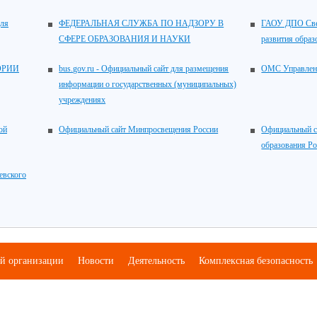
для
ФЕДЕРАЛЬНАЯ СЛУЖБА ПО НАДЗОРУ В
ГАОУ ДПО Свер
СФЕРЕ ОБРАЗОВАНИЯ И НАУКИ
развития образ
ОРИИ
bus.gov.ru - Официальный сайт для размещения
ОМС Управлен
информации о государственных (муниципальных)
учреждениях
ой
Официальный сайт Минпросвещения России
Официальный с
образования Р
евского
ой организации
Новости
Деятельность
Комплексная безопасность