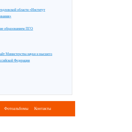
дловской области «Институт
ования»
ие образованием ПГО
айт Министерства науки и высшего
оссийской Федерации
Фотоальбомы
Контакты